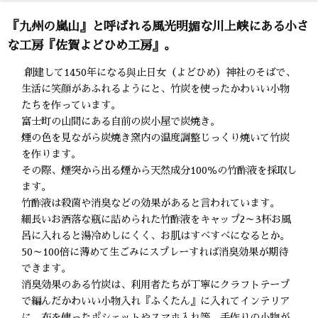
『九州の嵐山』と呼ばれる風光明媚な川上峡にある小さ
な工房『佐賀よどひめ工房』。
創建して1450年になる與止日女（よどひめ）神社のそばで、
生活に笑顔があふれるようにと、竹炭を使ったかわいい小物
たちを作っています。
富士町の山間にある自前の炭小屋で炭焼き。
煙の色を見ながら炭焼き窯内の温度調整じっくり焼いて竹炭
を作ります。
その際、煙突から出る煙から天然成分100％の竹酢液を採取し
ます。
竹酢液は殺菌や消臭などの効果があると言われています。
細長いお洒落な瓶に詰められた竹酢液をキャップ2～3杯お風
呂に入れると湯冷めしにくく、お肌はすべすべになるとか。
50～100倍に薄めて生ごみにスプレーすれば消臭効果が期待
できます。
消臭効果のある竹炭は、利用者たちが丁寧にクラフトテープ
で編んだかわいい小物入れ『ふくたん』に入れてインテリア
に、布を使ったポシェットやスマホ入れ等、手作りの小物が